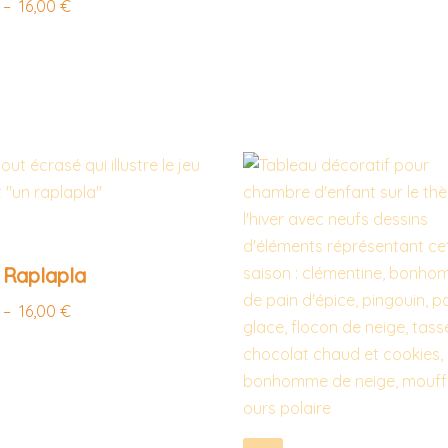
–
16,00
€
 Raplapla
–
16,00
€