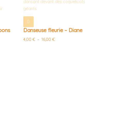
ipons
Danseuse fleurie – Diane
4,00
€
–
16,00
€