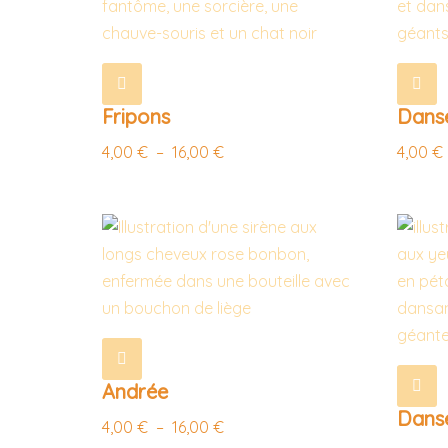
Fripons
Danse
4,00
€
–
16,00
€
4,00
€
Andrée
Danse
4,00
€
–
16,00
€