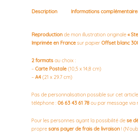
Description
Informations complémentaire
Reproduction
de mon illustration originale
« Ste
Imprimée en France
sur papier
Offset blanc 3
2 formats
au choix :
–
Carte Postale
(10,5 x 14,8 cm)
–
A4
(21 x 29.7 cm)
Pas de personnalisation possible sur cet articl
téléphone :
06 63 43 61 78
ou par message via
Pour les personnes ayant la possibilité de
se dé
propre
sans payer de frais de livraison
! (N’oub