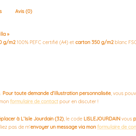
s
Avis (0)
lla »
00 g/m2
100% PEFC certifié (A4) et
carton 350 g/m2
blanc FSC
e.
Pour toute demande d’illustration personnalisée
, vous pou
 mon
formulaire de contact
pour en discuter !
placer à L’Isle Jourdain (32)
, le code
LISLEJOURDAIN
vous
p
liez pas de m’
envoyer un message via mon
formulaire de co