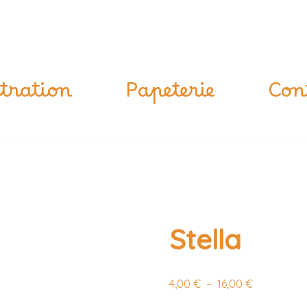
tration
Papeterie
Con
Stella
4,00
€
–
16,00
€