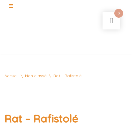
0
Aller
au
contenu
Accueil
\
Non classé
\
Rat – Rafistolé
Rat – Rafistolé