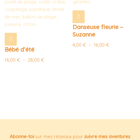
Danseuse fleurie –
Suzanne
4,00
€
–
16,00
€
Bébé d’été
16,00
€
–
28,00
€
Abonne-toi
sur mes réseaux pour
suivre mes aventures