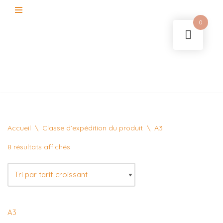
0
Aller
au
contenu
Accueil
\
Classe d’expédition du produit
\
A3
8 résultats affichés
A3